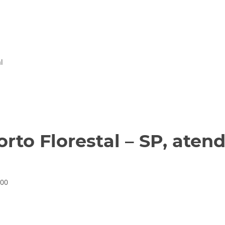
l
rto Florestal – SP, aten
000