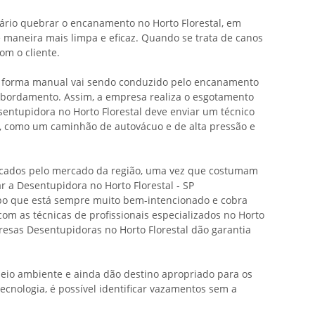
sário quebrar o encanamento no Horto Florestal, em
e maneira mais limpa e eficaz. Quando se trata de canos
om o cliente.
de forma manual vai sendo conduzido pelo encanamento
nsbordamento. Assim, a empresa realiza o esgotamento
esentupidora no Horto Florestal deve enviar um técnico
er, como um caminhão de autovácuo e de alta pressão e
aticados pelo mercado da região, uma vez que costumam
r a Desentupidora no Horto Florestal - SP
tipo que está sempre muito bem-intencionado e cobra
om as técnicas de profissionais especializados no Horto
resas Desentupidoras no Horto Florestal dão garantia
meio ambiente e ainda dão destino apropriado para os
ecnologia, é possível identificar vazamentos sem a