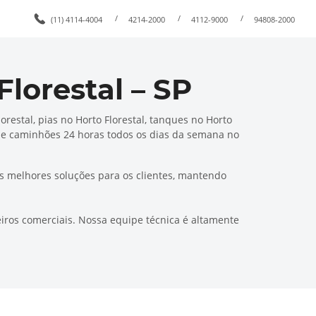
/
/
/
(11) 4114-4004
4214-2000
4112-9000
94808-2000
lorestal – SP
restal, pias no Horto Florestal, tanques no Horto
os e caminhões 24 horas todos os dias da semana no
s melhores soluções para os clientes, mantendo
ros comerciais. Nossa equipe técnica é altamente