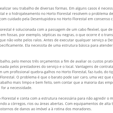
realizar seu trabalho de diversas formas. Em alguns casos é neces
tal e o hidrojateamento no Horto Florestal resolvem o problema d
com cuidado pela Desentupidora no Horto Florestal em consenso c
Florestal é solucionada com a passagem de um cabo flexível, que 
em fossas, por exemplo, sépticas ou negras, o que ocorre é o tra
 que não volte pelos ralos. Antes de executar qualquer serviço a D
especificamente. Ela necessita de uma estrutura básica para atend
balho, pelo menos três orçamentos a fim de avaliar os custos pr
usada pelos prestadores do serviço e o local. Vantagens de contrata
m um profissional quebra-galhos no Horto Florestal, faz-tudo, do 
lorestal. O problema é que o barato pode sair caro, uma vez que c
trabalho mais limpo e bem feito, sem contar que a maioria das emp
 for a necessidade.
Florestal e conta com a estrutura necessária para não agredir o 
ndo a córregos, rios ou áreas abertas. Com equipamentos de alta t
nstornos de danos ao imóvel a à rotina dos moradores.