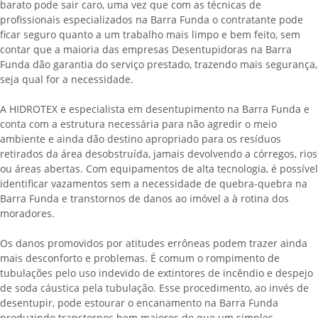
barato pode sair caro, uma vez que com as técnicas de
profissionais especializados na Barra Funda o contratante pode
ficar seguro quanto a um trabalho mais limpo e bem feito, sem
contar que a maioria das empresas Desentupidoras na Barra
Funda dão garantia do serviço prestado, trazendo mais segurança,
seja qual for a necessidade.
A HIDROTEX e especialista em desentupimento na Barra Funda e
conta com a estrutura necessária para não agredir o meio
ambiente e ainda dão destino apropriado para os resíduos
retirados da área desobstruída, jamais devolvendo a córregos, rios
ou áreas abertas. Com equipamentos de alta tecnologia, é possível
identificar vazamentos sem a necessidade de quebra-quebra na
Barra Funda e transtornos de danos ao imóvel a à rotina dos
moradores.
Os danos promovidos por atitudes errôneas podem trazer ainda
mais desconforto e problemas. É comum o rompimento de
tubulações pelo uso indevido de extintores de incêndio e despejo
de soda cáustica pela tubulação. Esse procedimento, ao invés de
desentupir, pode estourar o encanamento na Barra Funda
produzindo transtornos bem maiores do que um simples