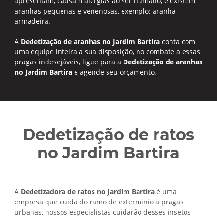
apresentam, causam alergias ao ser humano, e existem
aranhas pequenas e venenosas, exemplo: aranha
armadeira.
A
Dedetização de aranhas no Jardim Bartira
conta com
uma equipe inteira a sua disposição, no combate a essas
pragas indesejáveis, ligue para a
Dedetização de aranhas
no Jardim Bartira
e agende seu orçamento.
Dedetização de ratos
no Jardim Bartira
A
Dedetizadora de ratos no Jardim Bartira
é uma
empresa que cuida do ramo de exterminio a pragas
urbanas, nossos especialistas cuidarão desses insetos